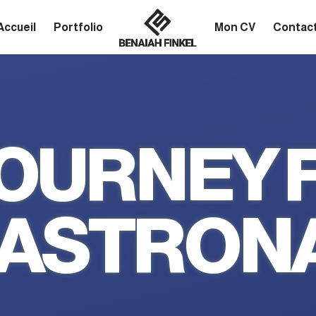
Accueil
Portfolio
Mon CV
Contac
JOURNEY 
 ASTRON