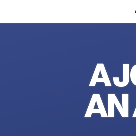
A 
AN